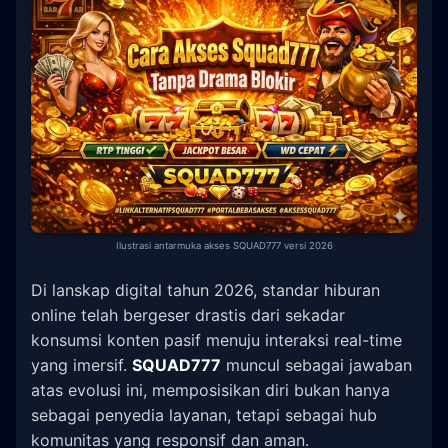
Ilustrasi antarmuka akses SQUAD777 versi 2026
Di lanskap digital tahun 2026, standar hiburan
online telah bergeser drastis dari sekadar
konsumsi konten pasif menuju interaksi real-time
yang imersif.
SQUAD777
muncul sebagai jawaban
atas evolusi ini, memposisikan diri bukan hanya
sebagai penyedia layanan, tetapi sebagai hub
komunitas yang responsif dan aman.