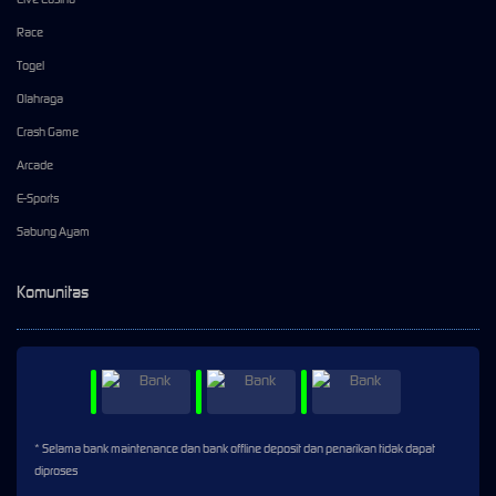
Race
Togel
Olahraga
Crash Game
Arcade
E-Sports
Sabung Ayam
Komunitas
* Selama bank maintenance dan bank offline deposit dan penarikan tidak dapat
diproses