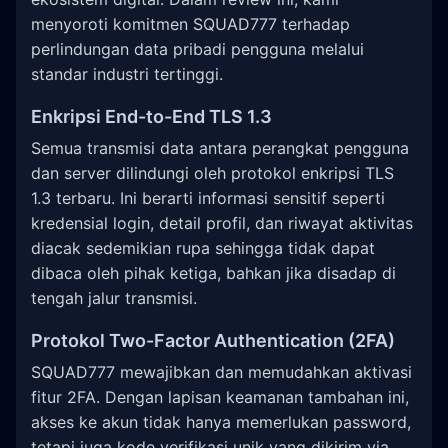
menyoroti komitmen SQUAD777 terhadap
perlindungan data pribadi pengguna melalui
standar industri tertinggi.
Enkripsi End-to-End TLS 1.3
Semua transmisi data antara perangkat pengguna
dan server dilindungi oleh protokol enkripsi TLS
1.3 terbaru. Ini berarti informasi sensitif seperti
kredensial login, detail profil, dan riwayat aktivitas
diacak sedemikian rupa sehingga tidak dapat
dibaca oleh pihak ketiga, bahkan jika disadap di
tengah jalur transmisi.
Protokol Two-Factor Authentication (2FA)
SQUAD777 mewajibkan dan memudahkan aktivasi
fitur 2FA. Dengan lapisan keamanan tambahan ini,
akses ke akun tidak hanya memerlukan password,
tetapi juga kode verifikasi unik yang dikirim via