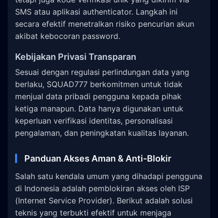
SMS atau aplikasi authenticator. Langkah ini
secara efektif menetralkan risiko pencurian akun
akibat kebocoran password.
Kebijakan Privasi Transparan
Sesuai dengan regulasi perlindungan data yang
berlaku, SQUAD777 berkomitmen untuk tidak
menjual data pribadi pengguna kepada pihak
ketiga manapun. Data hanya digunakan untuk
keperluan verifikasi identitas, personalisasi
pengalaman, dan peningkatan kualitas layanan.
Panduan Akses Aman & Anti-Blokir
Salah satu kendala umum yang dihadapi pengguna
di Indonesia adalah pemblokiran akses oleh ISP
(Internet Service Provider). Berikut adalah solusi
teknis yang terbukti efektif untuk menjaga