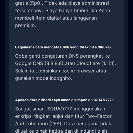
gratis (Rp0). Tidak ada biaya administrasi
tersembunyi. Biaya hanya timbul jika Anda
membeli item digital atau langganan
premium.
Bagaimana cara mengatasi link yang tidak bisa dibuka?
Coba ganti pengaturan DNS perangkat ke
Google DNS (8.8.8.8) atau Cloudflare (1.1.1.1).
Selain itu, bersihkan cache browser atau
gunakan mode Incognito.
Apakah data pribadi saya aman disimpan di SQUAD777?
Sangat aman. SQUAD777 menggunakan
enkripsi tingkat lanjut dan fitur Two-Factor
Authentication (2FA). Data pengguna tidak
dijual ke pihak ketiga dan dilindungi oleh