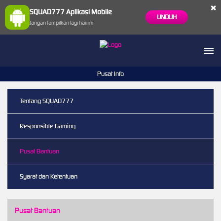
×
SQUAD777 Aplikasi Mobile
UNDUH
Jangan tampilkan lagi hari ini
Pusat Info
Tentang SQUAD777
Responsible Gaming
Pusat Bantuan
Syarat dan Ketentuan
Pusat Bantuan