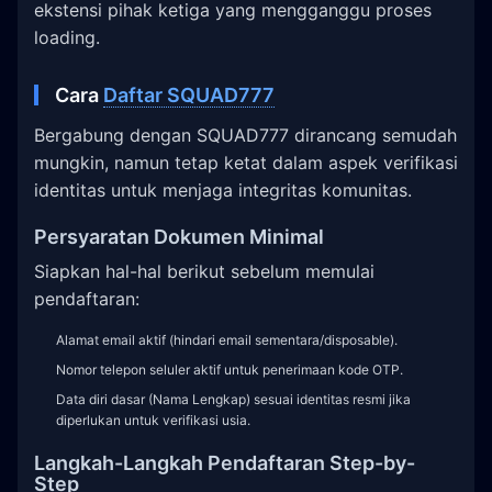
ekstensi pihak ketiga yang mengganggu proses
loading.
Cara
Daftar SQUAD777
Bergabung dengan SQUAD777 dirancang semudah
mungkin, namun tetap ketat dalam aspek verifikasi
identitas untuk menjaga integritas komunitas.
Persyaratan Dokumen Minimal
Siapkan hal-hal berikut sebelum memulai
pendaftaran:
Alamat email aktif (hindari email sementara/disposable).
Nomor telepon seluler aktif untuk penerimaan kode OTP.
Data diri dasar (Nama Lengkap) sesuai identitas resmi jika
diperlukan untuk verifikasi usia.
Langkah-Langkah Pendaftaran Step-by-
Step