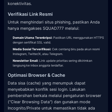
konektivitas.
Verifikasi Link Resmi
Untuk menghindari situs phishing, pastikan Anda
hanya mengakses SQUAD777 melalui:
Domain Utama Terenkripsi:
Pastikan URL menggunakan HTTPS
dengan sertifikat SSL valid.
Media Sosial Terverifikasi:
Cek centang biru pada akun resmi
Instagram, Twitter/X, atau Telegram.
Newsletter Email:
Link update prioritas sering dikirimkan
langsung ke inbox anggota terdaftar.
Optimasi Browser & Cache
Data sisa (cache) yang menumpuk dapat
menyebabkan konflik sesi login. Lakukan
pembersihan berkala melalui pengaturan browser
("Clear Browsing Data") dan gunakan mode
Incognito/Private untuk memastikan tidak ada